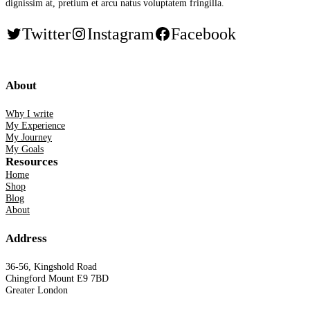
dignissim at, pretium et arcu natus voluptatem fringilla.
Twitter
Instagram
Facebook
About
Why I write
My Experience
My Journey
My Goals
Resources
Home
Shop
Blog
About
Address
36-56, Kingshold Road
Chingford Mount E9 7BD
Greater London