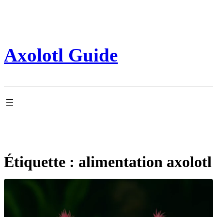
Aller
au
contenu
Axolotl Guide
Étiquette :
alimentation axolotl