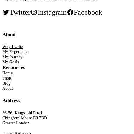
Twitter
Instagram
Facebook
About
Why I write
My Experience
My Journey
My Goals
Resources
Home
Shop
Blog
About
Address
36-56, Kingshold Road
Chingford Mount E9 7BD
Greater London
United Kingdom