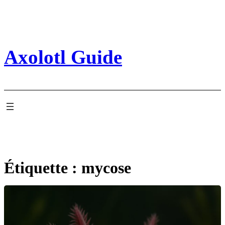
Aller
au
contenu
Axolotl Guide
Étiquette :
mycose