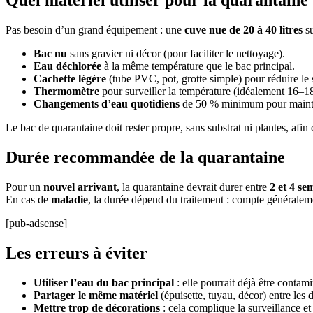
Quel matériel utiliser pour la quarantaine
Pas besoin d’un grand équipement : une
cuve nue de 20 à 40 litres
su
Bac nu
sans gravier ni décor (pour faciliter le nettoyage).
Eau déchlorée
à la même température que le bac principal.
Cachette légère
(tube PVC, pot, grotte simple) pour réduire le s
Thermomètre
pour surveiller la température (idéalement 16–1
Changements d’eau quotidiens
de 50 % minimum pour mainten
Le bac de quarantaine doit rester propre, sans substrat ni plantes, afin 
Durée recommandée de la quarantaine
Pour un
nouvel arrivant
, la quarantaine devrait durer entre
2 et 4 se
En cas de
maladie
, la durée dépend du traitement : compte généraleme
[pub-adsense]
Les erreurs à éviter
Utiliser l’eau du bac principal
: elle pourrait déjà être contam
Partager le même matériel
(épuisette, tuyau, décor) entre les 
Mettre trop de décorations
: cela complique la surveillance et