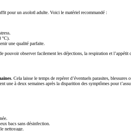
ffit pour un axolotl adulte. Voici le matériel recommandé :
tress.
8 °C).
ir une qualité parfaite.
de pouvoir observer facilement les déjections, la respiration et l’appétit 
maines
. Cela laisse le temps de repérer d’éventuels parasites, blessure
nt une à deux semaines après la disparition des symptômes pour t’assurer
inée.
deux bacs sans désinfection.
 le nettoyage.